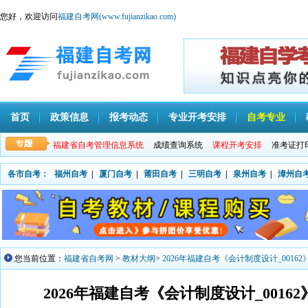
您好，欢迎访问
福建自考网(www.fujianzikao.com)
首页
政策信息
报考动态
专业开考安排
自考专业
福建省自考管理信息系统
成绩查询系统
课程开考安排
准考证打
各市自考：
福州自考
|
厦门自考
|
莆田自考
|
三明自考
|
泉州自考
|
漳州自
您当前位置：
福建省自考网
>
教材大纲
>
2026年福建自考《会计制度设计_001
2026年福建自考《会计制度设计_001