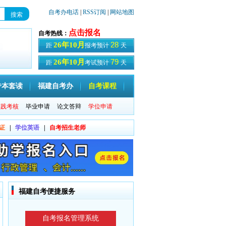
自考办电话
|
RSS订阅
|
网站地图
点击报名
自考热线：
28
26年10月
距
报考预计
天
79
26年10月
距
考试预计
天
专本套读
福建自考办
自考课程
实践考核
毕业申请
论文答辩
学位申请
证
|
学位英语
|
自考招生老师
福建自考便捷服务