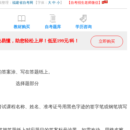
 编辑整理：
福建省自考网
【字体：
大
中
小
】
【自考招生老师微信】
教材购买
自考题库
学历咨询
易懂，助您轻松上岸！低至199元/科！
立即购买
答案涂、写在答题纸上。
选择题部分
考试课程名称、姓名、准考证号用黑色字迹的签字笔或钢笔填写
铅笔把答题纸上对应题目的答案标号涂黑。如需改动，用橡皮擦