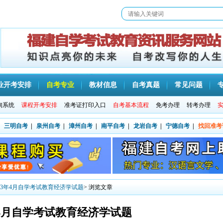
业开考安排
自考专业
教材信息
自考真题
常见问题
询系统
课程开考安排
准考证打印入口
自考基本流程
免考办理
转考办理
三明自考
|
泉州自考
|
漳州自考
|
南平自考
|
龙岩自考
|
宁德自考
|
找回准考
013年4月自学考试教育经济学试题
> 浏览文章
年4月自学考试教育经济学试题