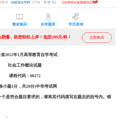
 编辑整理：
福建省自考网
【字体：
大
中
小
】
【自考招生老师微信】
教材购买
自考题库
学历咨询
易懂，助您轻松上岸！低至199元/科！
立即购买
省2012年1月高等教育自学考试
社会工作概论试题
课程代码：00272
小题1分，共20分)
中华
考试
网
一个是符合题目要求的，请将其代码填写在题后的括号内。错
 )