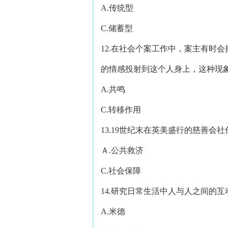
A.传统型 B
C.储蓄型 D
12.在社会个案工作中，案主有时
的情感投射到这个人身上，这种现
A.共鸣 B
C.转移作用 D
13.19世纪末在英美盛行的慈善会
Ａ.公共救济 B
C.社会保障 D
14.研究日常生活中人与人之间的
A.米德 B