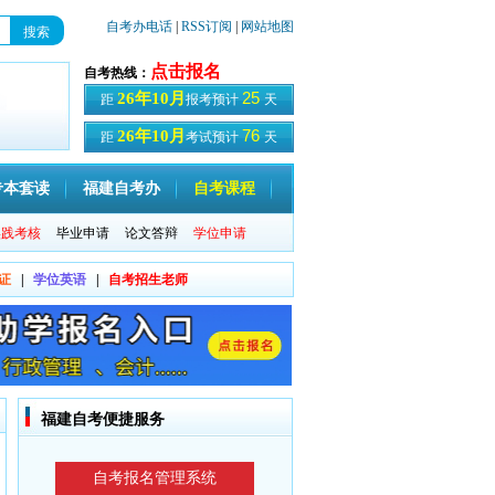
自考办电话
|
RSS订阅
|
网站地图
点击报名
自考热线：
25
26年10月
距
报考预计
天
76
26年10月
距
考试预计
天
专本套读
福建自考办
自考课程
实践考核
毕业申请
论文答辩
学位申请
证
|
学位英语
|
自考招生老师
福建自考便捷服务