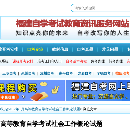
业开考安排
自考专业
教材信息
自考真题
常见问题
询系统
课程开考安排
准考证打印入口
自考基本流程
免考办理
转考办理
三明自考
|
泉州自考
|
漳州自考
|
南平自考
|
龙岩自考
|
宁德自考
|
找回准考
浙江省2012年1月高等教育自学考试社会工作概论试题
> 浏览文章
1月高等教育自学考试社会工作概论试题