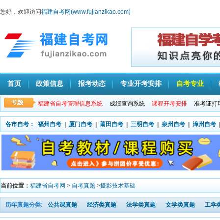
您好，欢迎访问
福建自考网(www.fujianzikao.com)
首页
政策信息
报考动态
专业开考安排
自考专业
福建省自考管理信息系统
成绩查询系统
课程开考安排
准考证打
各市自考：
福州自考
|
厦门自考
|
莆田自考
|
三明自考
|
泉州自考
|
漳州自考
当前位置：
福建省自考网
>
自考真题
>
摄影技术基础
历年真题分类:
公共课真题
经济类真题
法学类真题
文学类真题
工学