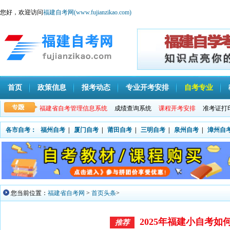
您好，欢迎访问
福建自考网(www.fujianzikao.com)
首页
政策信息
报考动态
专业开考安排
自考专业
福建省自考管理信息系统
成绩查询系统
课程开考安排
准考证打
各市自考：
福州自考
|
厦门自考
|
莆田自考
|
三明自考
|
泉州自考
|
漳州自
您当前位置：
福建省自考网
>
首页头条
>
2025年福建小自考如
推荐