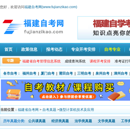
您好，欢迎访问
福建自考网(www.fujianzikao.com)
首页
政策信息
报考动态
专业开考安排
自考专业
福建省自考管理信息系统
成绩查询系统
课程开考安排
准考证打
各市自考：
福州自考
|
厦门自考
|
莆田自考
|
三明自考
|
泉州自考
|
漳州自考
当前位置：
福建省自考网
>
自考真题
>
微型计算机技术及应用
历年真题分类:
公共课真题
经济类真题
法学类真题
文学类真题
工学