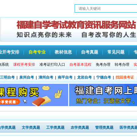
业开考安排
自考专业
教材信息
自考真题
常见问题
询系统
课程开考安排
准考证打印入口
自考基本流程
免考办理
转考办理
三明自考
|
泉州自考
|
漳州自考
|
南平自考
|
龙岩自考
|
宁德自考
|
找回准考证
法学类真题
文学类真题
工学类真题
农学类真题
管理类真题
医学类真