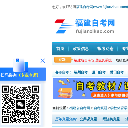
您好，欢迎访问
福建自考网(www.fujianzikao.com)
首页
政策信息
报考动态
专
福建省自考管理信息系统
成绩查
各市自考：
福州自考
|
厦门自考
|
莆田自考
|
扫码咨询
《专业老师》
当前位置：
福建省自考网
>
自考真题
>
学校体育学
历年真题分类:
公共课真题
经济类真题