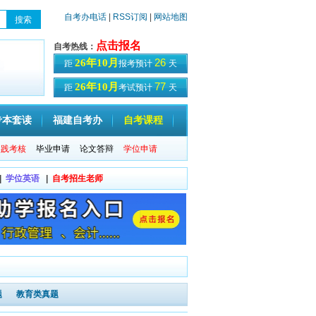
自考办电话
|
RSS订阅
|
网站地图
点击报名
自考热线：
26
26年10月
距
报考预计
天
77
26年10月
距
考试预计
天
专本套读
福建自考办
自考课程
实践考核
毕业申请
论文答辩
学位申请
|
学位英语
|
自考招生老师
题
教育类真题