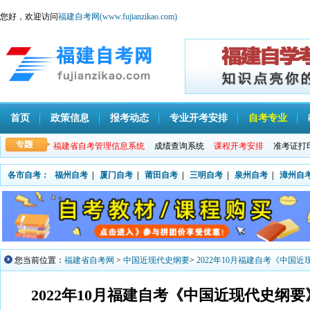
您好，欢迎访问
福建自考网(www.fujianzikao.com)
首页
政策信息
报考动态
专业开考安排
自考专业
福建省自考管理信息系统
成绩查询系统
课程开考安排
准考证打
各市自考：
福州自考
|
厦门自考
|
莆田自考
|
三明自考
|
泉州自考
|
漳州自
您当前位置：
福建省自考网
>
中国近现代史纲要
>
2022年10月福建自考《中国近
2022年10月福建自考《中国近现代史纲要