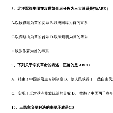
8、北洋军阀集团在袁世凯死后分裂为三大派系是指(ABE )
A.以段祺瑞为首的皖系 B.以冯国璋为首的直系
C.以阎锡山为首的晋系 D.以陈炯明为首的粤系
E.以张作霖为首的奉系
9、下列关于辛亥革命的表述，正确的是 ABCD
A、结束了中国的君主专制制度 B、使人民获得了一些自由民
C、实现了反对满洲贵族统治的目标 D、 推翻了中国两千多
10、三民主义要解决的主要矛盾是CD