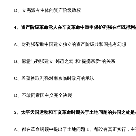
D、立宪派占主体的资产阶级政权
4、资产阶级革命党人在辛亥革命中重申保护列强在华既得利益
A、对列强帮助中国建立独立的资产阶级共和国抱有幻想
B、愿意与列强建立"邻谊之笃"和"提携亲爱"的关系
C、希望换取列强对南京临时政府的承认
D、不敢同帝国主义完全决裂
5、太平天国运动和辛亥革命时期关于土地问题的共同之处是A
A、都在革命纲领中提出了土地问题 B、都没有真正实行，主