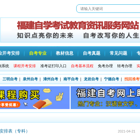
业开考安排
自考专业
教材信息
自考真题
常见问题
询系统
课程开考安排
准考证打印入口
自考基本流程
免考办理
转考办理
三明自考
|
泉州自考
|
漳州自考
|
南平自考
|
龙岩自考
|
宁德自考
|
找回准考
间安排表（专科）
2021-04-21