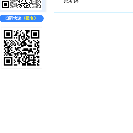
共
1
页
1
条
扫码快速
《报名》