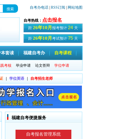
自考办电话
|
RSS订阅
|
网站地图
点击报名
自考热线：
24
26年10月
距
报考预计
天
75
26年10月
距
考试预计
天
专本套读
福建自考办
自考课程
实践考核
毕业申请
论文答辩
学位申请
证
|
学位英语
|
自考招生老师
福建自考便捷服务