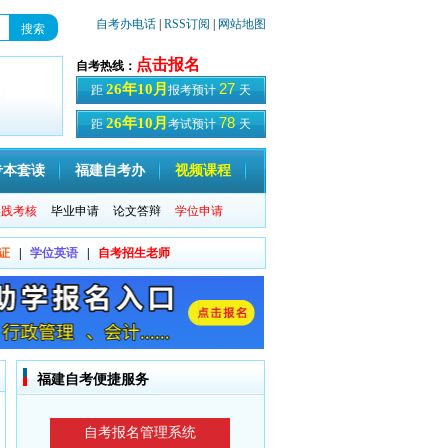
自考办电话
|
RSS订阅
|
网站地图
点击报名
自考热线：
27
26年10月
距
报考预计
天
78
26年10月
距
考试预计
天
专本套读
福建自考办
视频课程
实践考核
毕业申请
论文答辩
学位申请
证
|
学位英语
|
自考招生老师
福建自考便捷服务