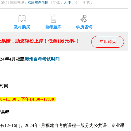
4:59:41 编辑整理：
福建省自考网
【字体：
大
中
小
】 浏览：
教材购买
自考题库
学历咨询
易懂，助您轻松上岸！低至199元/科！
立即购买
024年4月福建
漳州自考
考试时间
时间
--11:30，下午14:30--17:00)
试课程
有12~16门。2024年4月福建自考的课程一般分为公共课，专业课