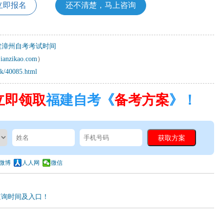
立即报名
还不清楚，马上咨询
福建漳州自考考试时间
jianzikao.com
）
zk/40085.html
立即领取
福建自考《
备考方案
》！
微博
人人网
微信
查询时间及入口！