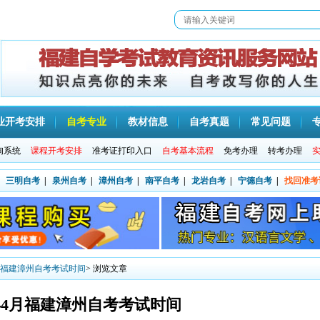
业开考安排
自考专业
教材信息
自考真题
常见问题
询系统
课程开考安排
准考证打印入口
自考基本流程
免考办理
转考办理
三明自考
|
泉州自考
|
漳州自考
|
南平自考
|
龙岩自考
|
宁德自考
|
找回准考
4月福建漳州自考考试时间
> 浏览文章
4年4月福建漳州自考考试时间