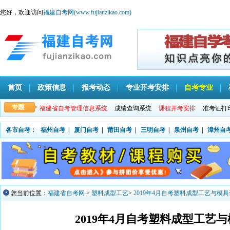
您好，欢迎访问
福建自考网(www.fujianzikao.com)
首页
政策信息
报考动态
专业开考安排
自考专业
福建省自考管理信息系统
成绩查询系统
课程开考安排
准考证打
各市自考：
福州自考
|
厦门自考
|
莆田自考
|
三明自考
|
泉州自考
|
漳州自
您当前位置：
福建省自考网
>
塑料成型工艺
>
2019年4月自考塑料成型工艺与模
2019年4月自考塑料成型工艺